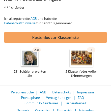
* Pflichtfelder
Ich akzeptiere die
AGB
und habe die
Datenschutzhinweise
zur Kenntnis genommen.
Kostenlos zur Klassenliste
231
5
231 Schüler erwarten
5 Klassenfotos voller
Sie
Erinnerungen
Personensuche
AGB
Datenschutz
Impressum
Privatsphäre
Vertrag kündigen
FAQ
Community Guidelines
Barrierefreiheit
Schweiz
Österreich
Frankreich
Schweden