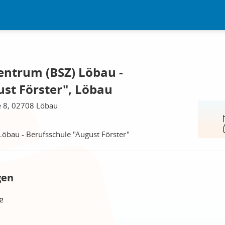
entrum (BSZ) Löbau -
ust Förster", Löbau
 8, 02708 Löbau
Löbau - Berufsschule "August Förster"
gen
e