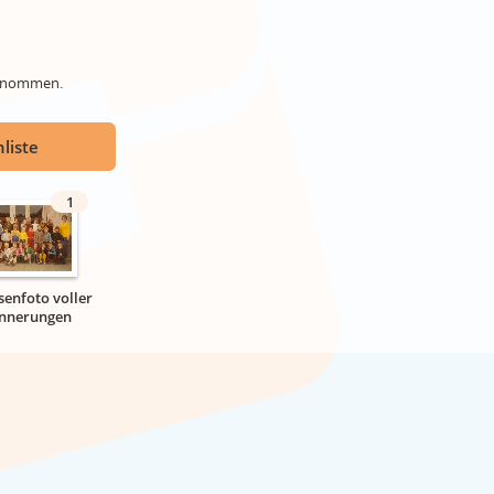
genommen.
liste
1
senfoto voller
innerungen