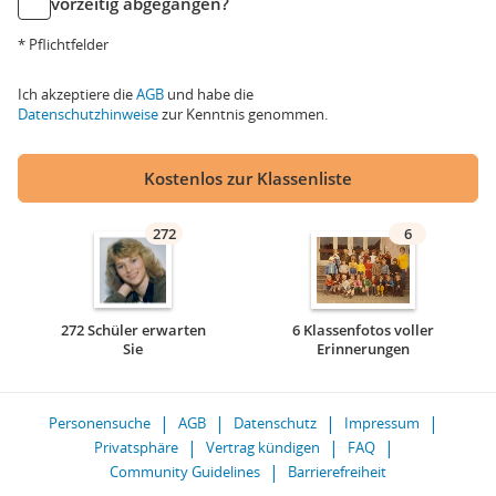
vorzeitig abgegangen?
* Pflichtfelder
Ich akzeptiere die
AGB
und habe die
Datenschutzhinweise
zur Kenntnis genommen.
Kostenlos zur Klassenliste
272
6
272 Schüler erwarten
6 Klassenfotos voller
Sie
Erinnerungen
Personensuche
AGB
Datenschutz
Impressum
Privatsphäre
Vertrag kündigen
FAQ
Community Guidelines
Barrierefreiheit