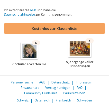
Ich akzeptiere die
AGB
und habe die
Datenschutzhinweise
zur Kenntnis genommen.
Kostenlos zur Klassenliste
5
6
5 Jahrgänge voller
6 Schüler erwarten Sie
Erinnerungen
Personensuche
AGB
Datenschutz
Impressum
Privatsphäre
Vertrag kündigen
FAQ
Community Guidelines
Barrierefreiheit
Schweiz
Österreich
Frankreich
Schweden