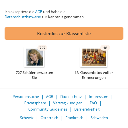
Ich akzeptiere die
AGB
und habe die
Datenschutzhinweise
zur Kenntnis genommen.
Kostenlos zur Klassenliste
727
18
727 Schüler erwarten
18 Klassenfotos voller
Sie
Erinnerungen
Personensuche
AGB
Datenschutz
Impressum
Privatsphäre
Vertrag kündigen
FAQ
Community Guidelines
Barrierefreiheit
Schweiz
Österreich
Frankreich
Schweden