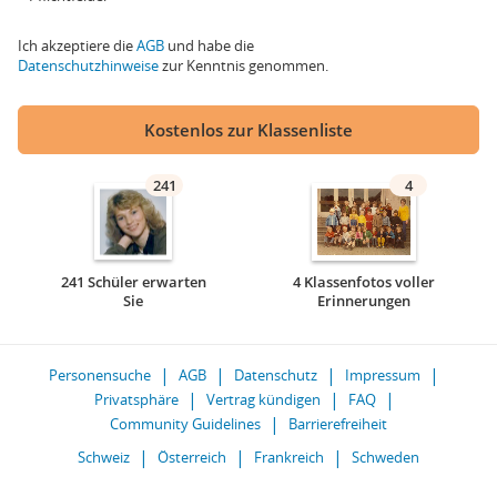
Ich akzeptiere die
AGB
und habe die
Datenschutzhinweise
zur Kenntnis genommen.
Kostenlos zur Klassenliste
241
4
241 Schüler erwarten
4 Klassenfotos voller
Sie
Erinnerungen
Personensuche
AGB
Datenschutz
Impressum
Privatsphäre
Vertrag kündigen
FAQ
Community Guidelines
Barrierefreiheit
Schweiz
Österreich
Frankreich
Schweden