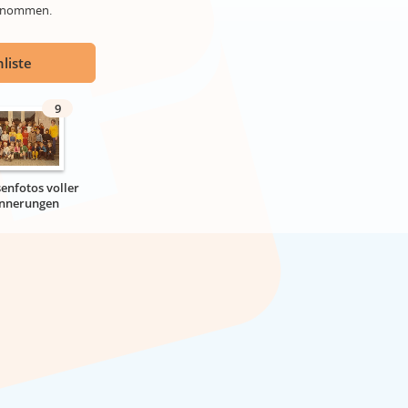
genommen.
liste
9
senfotos voller
innerungen