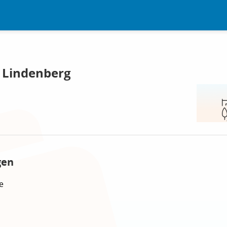
, Lindenberg
gen
e