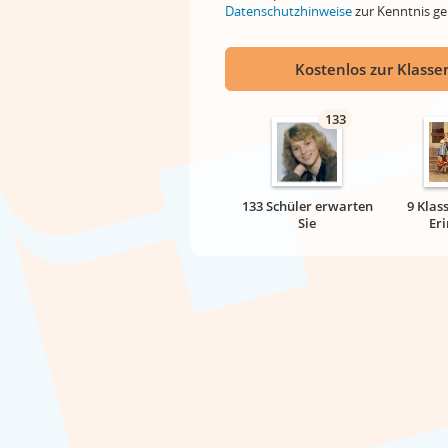
Datenschutzhinweise
zur Kenntnis 
Kostenlos zur Klassen
133
133 Schüler erwarten
9 Klas
Sie
Er