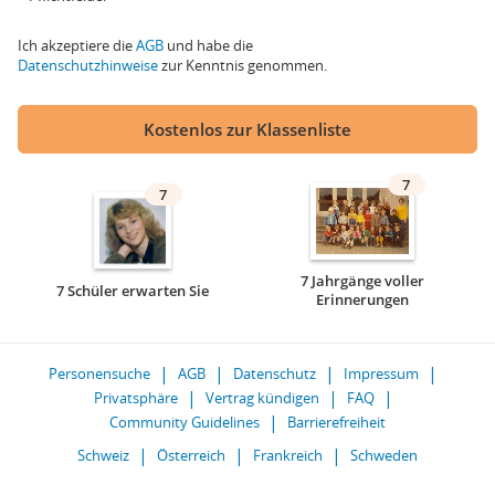
Ich akzeptiere die
AGB
und habe die
Datenschutzhinweise
zur Kenntnis genommen.
Kostenlos zur Klassenliste
7
7
7 Jahrgänge voller
7 Schüler erwarten Sie
Erinnerungen
Personensuche
AGB
Datenschutz
Impressum
Privatsphäre
Vertrag kündigen
FAQ
Community Guidelines
Barrierefreiheit
Schweiz
Österreich
Frankreich
Schweden