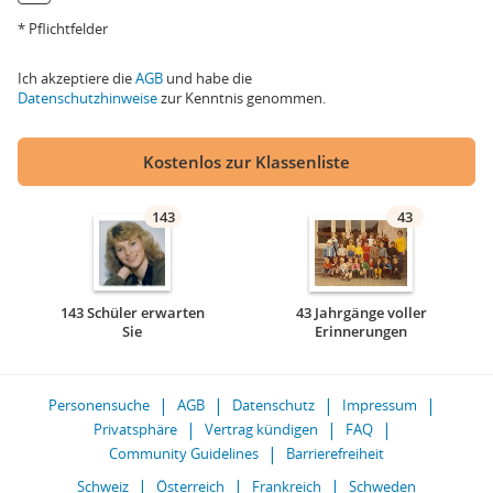
* Pflichtfelder
Ich akzeptiere die
AGB
und habe die
Datenschutzhinweise
zur Kenntnis genommen.
Kostenlos zur Klassenliste
143
43
143 Schüler erwarten
43 Jahrgänge voller
Sie
Erinnerungen
Personensuche
AGB
Datenschutz
Impressum
Privatsphäre
Vertrag kündigen
FAQ
Community Guidelines
Barrierefreiheit
Schweiz
Österreich
Frankreich
Schweden