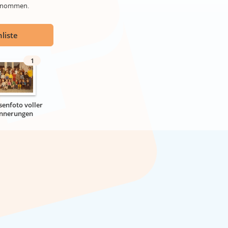
genommen.
liste
1
senfoto voller
innerungen