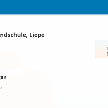
ndschule, Liepe
gen
e