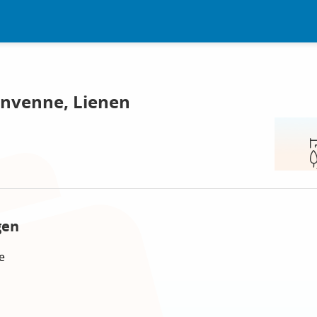
envenne, Lienen
gen
e