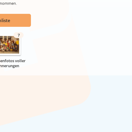
genommen.
liste
7
senfotos voller
innerungen