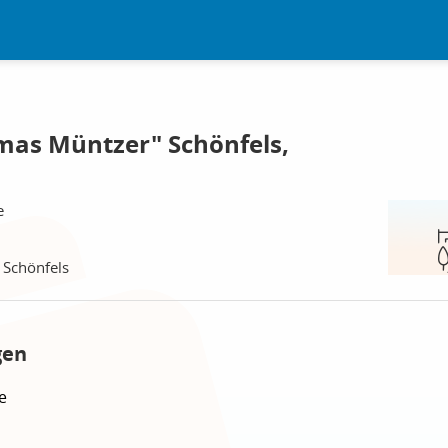
mas Müntzer" Schönfels,
e
Schönfels
gen
e