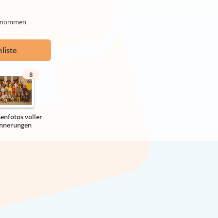
genommen.
liste
8
senfotos voller
innerungen