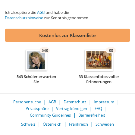
Ich akzeptiere die
AGB
und habe die
Datenschutzhinweise
zur Kenntnis genommen.
Kostenlos zur Klassenliste
543
33
543 Schüler erwarten
33 Klassenfotos voller
Sie
Erinnerungen
Personensuche
AGB
Datenschutz
Impressum
Privatsphäre
Vertrag kündigen
FAQ
Community Guidelines
Barrierefreiheit
Schweiz
Österreich
Frankreich
Schweden