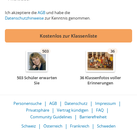
Ich akzeptiere die
AGB
und habe die
Datenschutzhinweise
zur Kenntnis genommen.
Kostenlos zur Klassenliste
503
36
503 Schüler erwarten
36 Klassenfotos voller
Sie
Erinnerungen
Personensuche
AGB
Datenschutz
Impressum
Privatsphäre
Vertrag kündigen
FAQ
Community Guidelines
Barrierefreiheit
Schweiz
Österreich
Frankreich
Schweden