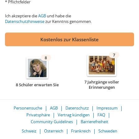
* Pflichtfelder
Ich akzeptiere die
AGB
und habe die
Datenschutzhinweise
zur Kenntnis genommen.
Kostenlos zur Klassenliste
7
8
7 Jahrgänge voller
8 Schüler erwarten Sie
Erinnerungen
Personensuche
AGB
Datenschutz
Impressum
Privatsphäre
Vertrag kündigen
FAQ
Community Guidelines
Barrierefreiheit
Schweiz
Österreich
Frankreich
Schweden