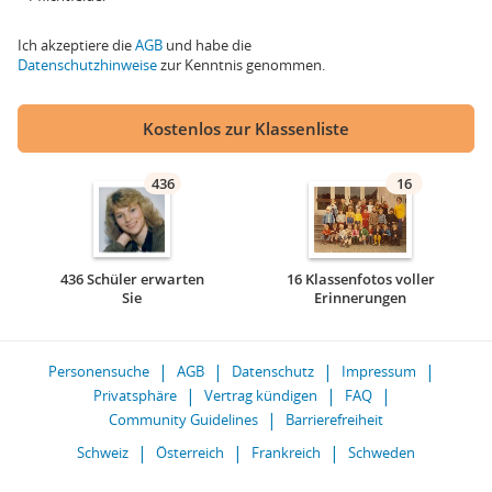
Ich akzeptiere die
AGB
und habe die
Datenschutzhinweise
zur Kenntnis genommen.
Kostenlos zur Klassenliste
436
16
436 Schüler erwarten
16 Klassenfotos voller
Sie
Erinnerungen
Personensuche
AGB
Datenschutz
Impressum
Privatsphäre
Vertrag kündigen
FAQ
Community Guidelines
Barrierefreiheit
Schweiz
Österreich
Frankreich
Schweden