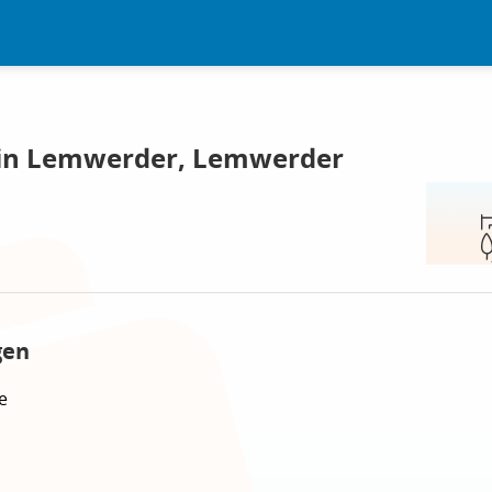
 in Lemwerder, Lemwerder
gen
e