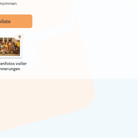
genommen.
liste
9
senfotos voller
innerungen