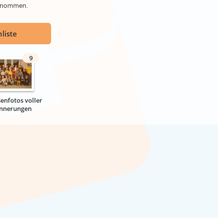
genommen.
liste
9
senfotos voller
innerungen