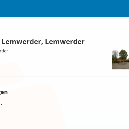
e Lemwerder, Lemwerder
rder
gen
e