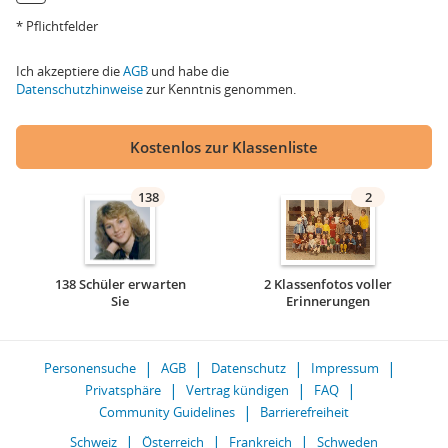
* Pflichtfelder
Ich akzeptiere die
AGB
und habe die
Datenschutzhinweise
zur Kenntnis genommen.
Kostenlos zur Klassenliste
138
2
138 Schüler erwarten
2 Klassenfotos voller
Sie
Erinnerungen
Personensuche
AGB
Datenschutz
Impressum
Privatsphäre
Vertrag kündigen
FAQ
Community Guidelines
Barrierefreiheit
Schweiz
Österreich
Frankreich
Schweden