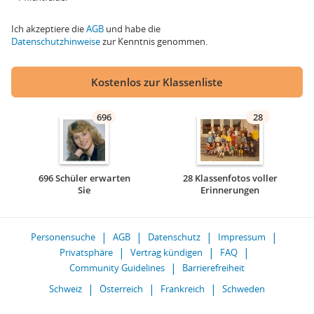
Ich akzeptiere die
AGB
und habe die
Datenschutzhinweise
zur Kenntnis genommen.
Kostenlos zur Klassenliste
696
28
696 Schüler erwarten
28 Klassenfotos voller
Sie
Erinnerungen
Personensuche
AGB
Datenschutz
Impressum
Privatsphäre
Vertrag kündigen
FAQ
Community Guidelines
Barrierefreiheit
Schweiz
Österreich
Frankreich
Schweden