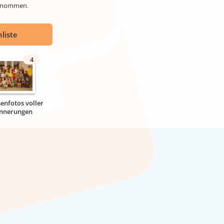
genommen.
liste
4
senfotos voller
innerungen