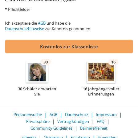
* Pflichtfelder
Ich akzeptiere die
AGB
und habe die
Datenschutzhinweise
zur Kenntnis genommen.
Kostenlos zur Klassenliste
30
16
30 Schüler erwarten
16 Jahrgänge voller
Sie
Erinnerungen
Personensuche
AGB
Datenschutz
Impressum
Privatsphäre
Vertrag kündigen
FAQ
Community Guidelines
Barrierefreiheit
Schweiz
Österreich
Frankreich
Schweden