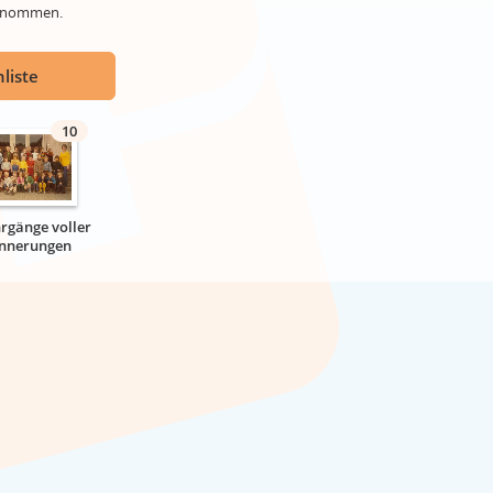
genommen.
liste
10
hrgänge voller
innerungen