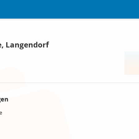
, Langendorf
gen
e