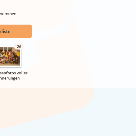
genommen.
liste
26
senfotos voller
innerungen