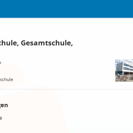
chule, Gesamtschule,
n
schule
gen
e