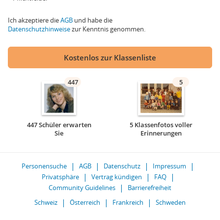
Ich akzeptiere die
AGB
und habe die
Datenschutzhinweise
zur Kenntnis genommen.
Kostenlos zur Klassenliste
447
5
447 Schüler erwarten
5 Klassenfotos voller
Sie
Erinnerungen
Personensuche
AGB
Datenschutz
Impressum
Privatsphäre
Vertrag kündigen
FAQ
Community Guidelines
Barrierefreiheit
Schweiz
Österreich
Frankreich
Schweden