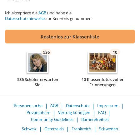
Ich akzeptiere die
AGB
und habe die
Datenschutzhinweise
zur Kenntnis genommen.
Kostenlos zur Klassenliste
536
10
536 Schüler erwarten
10 Klassenfotos voller
Sie
Erinnerungen
Personensuche
AGB
Datenschutz
Impressum
Privatsphäre
Vertrag kündigen
FAQ
Community Guidelines
Barrierefreiheit
Schweiz
Österreich
Frankreich
Schweden