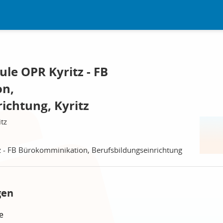
le OPR Kyritz - FB
on,
ichtung, Kyritz
itz
z - FB Bürokomminikation, Berufsbildungseinrichtung
gen
e