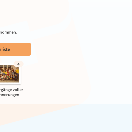
genommen.
liste
4
rgänge voller
innerungen