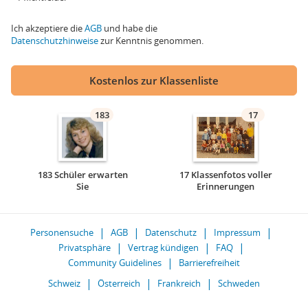
Ich akzeptiere die
AGB
und habe die
Datenschutzhinweise
zur Kenntnis genommen.
Kostenlos zur Klassenliste
183
17
183 Schüler erwarten
17 Klassenfotos voller
Sie
Erinnerungen
Personensuche
AGB
Datenschutz
Impressum
Privatsphäre
Vertrag kündigen
FAQ
Community Guidelines
Barrierefreiheit
Schweiz
Österreich
Frankreich
Schweden