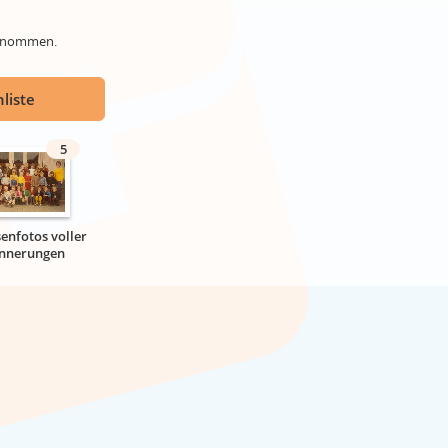
genommen.
liste
5
senfotos voller
innerungen