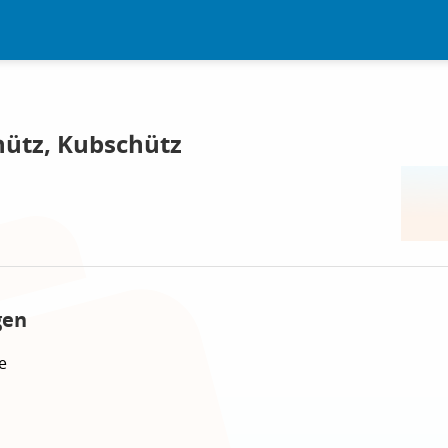
ütz, Kubschütz
gen
e