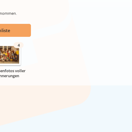
genommen.
liste
4
senfotos voller
innerungen