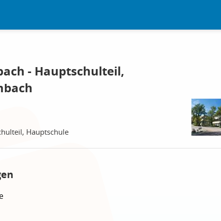
ach - Hauptschulteil,
mbach
hulteil, Hauptschule
gen
e