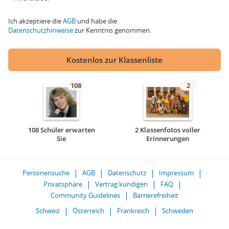
Ich akzeptiere die
AGB
und habe die
Datenschutzhinweise
zur Kenntnis genommen.
Kostenlos zur Klassenliste
108
2
108 Schüler erwarten
2 Klassenfotos voller
Sie
Erinnerungen
Personensuche
AGB
Datenschutz
Impressum
Privatsphäre
Vertrag kündigen
FAQ
Community Guidelines
Barrierefreiheit
Schweiz
Österreich
Frankreich
Schweden