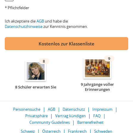
* Pflichtfelder
Ich akzeptiere die
AGB
und habe die
Datenschutzhinweise
zur Kenntnis genommen.
Kostenlos zur Klassenliste
9
8
9 Jahrgänge voller
8 Schüler erwarten Sie
Erinnerungen
Personensuche
AGB
Datenschutz
Impressum
Privatsphäre
Vertrag kündigen
FAQ
Community Guidelines
Barrierefreiheit
Schweiz
Österreich
Frankreich
Schweden