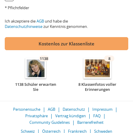
* Pflichtfelder
Ich akzeptiere die
AGB
und habe die
Datenschutzhinweise
zur Kenntnis genommen.
Kostenlos zur Klassenliste
1138
8
1138 Schüler erwarten
8 Klassenfotos voller
Sie
Erinnerungen
Personensuche
AGB
Datenschutz
Impressum
Privatsphäre
Vertrag kündigen
FAQ
Community Guidelines
Barrierefreiheit
Schweiz
Österreich
Frankreich
Schweden