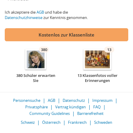
Ich akzeptiere die
AGB
und habe die
Datenschutzhinweise
zur Kenntnis genommen.
Kostenlos zur Klassenliste
380
13
380 Schüler erwarten
13 Klassenfotos voller
Sie
Erinnerungen
Personensuche
AGB
Datenschutz
Impressum
Privatsphäre
Vertrag kündigen
FAQ
Community Guidelines
Barrierefreiheit
Schweiz
Österreich
Frankreich
Schweden