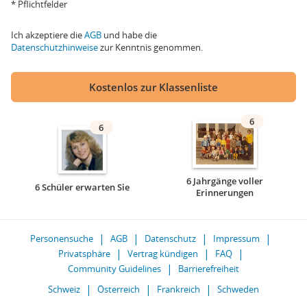
* Pflichtfelder
Ich akzeptiere die
AGB
und habe die
Datenschutzhinweise
zur Kenntnis genommen.
Kostenlos zur Klassenliste
6
6
6 Jahrgänge voller
6 Schüler erwarten Sie
Erinnerungen
Personensuche
AGB
Datenschutz
Impressum
Privatsphäre
Vertrag kündigen
FAQ
Community Guidelines
Barrierefreiheit
Schweiz
Österreich
Frankreich
Schweden