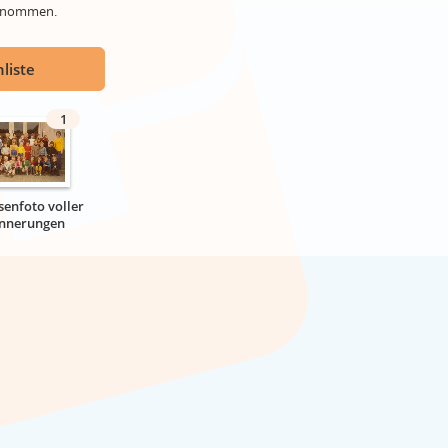
genommen.
liste
1
senfoto voller
innerungen