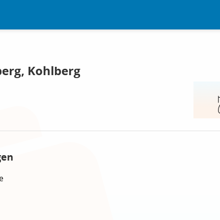
erg, Kohlberg
gen
e