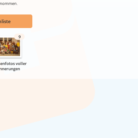
genommen.
liste
9
senfotos voller
innerungen