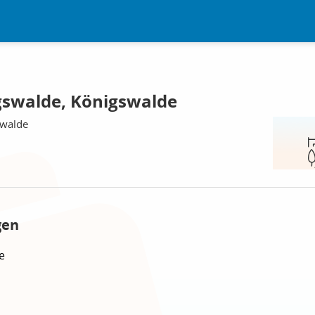
gswalde, Königswalde
swalde
gen
e