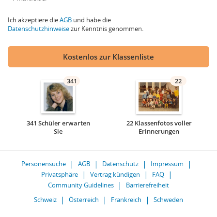
Ich akzeptiere die
AGB
und habe die
Datenschutzhinweise
zur Kenntnis genommen.
Kostenlos zur Klassenliste
341
22
341 Schüler erwarten
22 Klassenfotos voller
Sie
Erinnerungen
Personensuche
AGB
Datenschutz
Impressum
Privatsphäre
Vertrag kündigen
FAQ
Community Guidelines
Barrierefreiheit
Schweiz
Österreich
Frankreich
Schweden