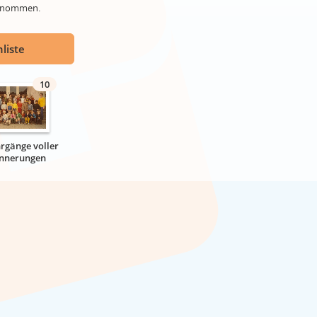
genommen.
liste
10
hrgänge voller
innerungen