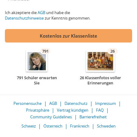
Ich akzeptiere die
AGB
und habe die
Datenschutzhinweise
zur Kenntnis genommen.
Kostenlos zur Klassenliste
791
26
791 Schüler erwarten
26 Klassenfotos voller
Sie
Erinnerungen
Personensuche
AGB
Datenschutz
Impressum
Privatsphäre
Vertrag kündigen
FAQ
Community Guidelines
Barrierefreiheit
Schweiz
Österreich
Frankreich
Schweden