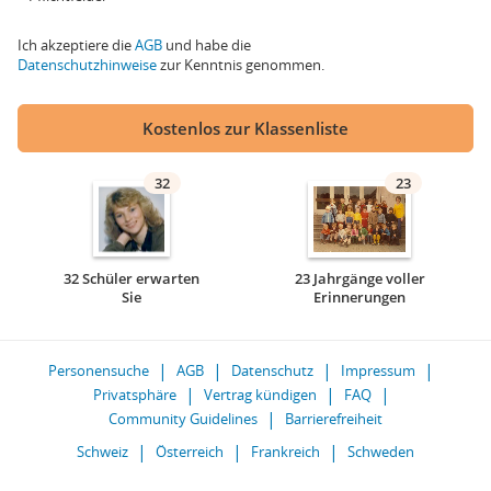
Ich akzeptiere die
AGB
und habe die
Datenschutzhinweise
zur Kenntnis genommen.
Kostenlos zur Klassenliste
32
23
32 Schüler erwarten
23 Jahrgänge voller
Sie
Erinnerungen
Personensuche
AGB
Datenschutz
Impressum
Privatsphäre
Vertrag kündigen
FAQ
Community Guidelines
Barrierefreiheit
Schweiz
Österreich
Frankreich
Schweden