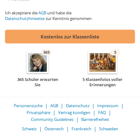
Ich akzeptiere die
AGB
und habe die
Datenschutzhinweise
zur Kenntnis genommen.
Kostenlos zur Klassenliste
365
5
365 Schüler erwarten
5 Klassenfotos voller
Sie
Erinnerungen
Personensuche
AGB
Datenschutz
Impressum
Privatsphäre
Vertrag kündigen
FAQ
Community Guidelines
Barrierefreiheit
Schweiz
Österreich
Frankreich
Schweden