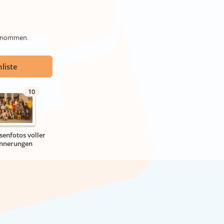
genommen.
liste
10
senfotos voller
innerungen