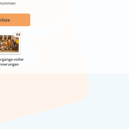
genommen.
liste
64
hrgänge voller
innerungen