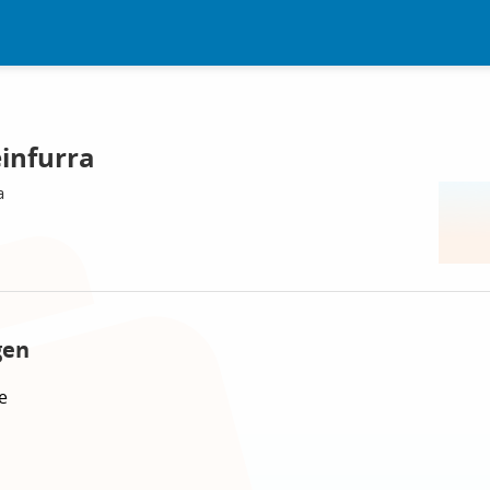
einfurra
a
gen
e