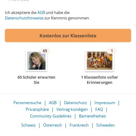
Ich akzeptiere die
AGB
und habe die
Datenschutzhinweise
zur Kenntnis genommen.
Kostenlos zur Klassenliste
65
1
65 Schüler erwarten
1 Klassenfoto voller
Sie
Erinnerungen
Personensuche
AGB
Datenschutz
Impressum
Privatsphäre
Vertrag kündigen
FAQ
Community Guidelines
Barrierefreiheit
Schweiz
Österreich
Frankreich
Schweden