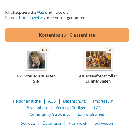
Ich akzeptiere die
AGB
und habe die
Datenschutzhinweise
zur Kenntnis genommen.
Kostenlos zur Klassenliste
161
4
161 Schüler erwarten
4 Klassenfotos voller
Sie
Erinnerungen
Personensuche
AGB
Datenschutz
Impressum
Privatsphäre
Vertrag kündigen
FAQ
Community Guidelines
Barrierefreiheit
Schweiz
Österreich
Frankreich
Schweden