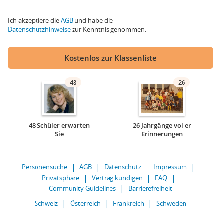
Ich akzeptiere die
AGB
und habe die
Datenschutzhinweise
zur Kenntnis genommen.
Kostenlos zur Klassenliste
48
26
48 Schüler erwarten
26 Jahrgänge voller
Sie
Erinnerungen
Personensuche
AGB
Datenschutz
Impressum
Privatsphäre
Vertrag kündigen
FAQ
Community Guidelines
Barrierefreiheit
Schweiz
Österreich
Frankreich
Schweden