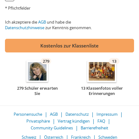
* Pflichtfelder
Ich akzeptiere die
AGB
und habe die
Datenschutzhinweise
zur Kenntnis genommen.
Kostenlos zur Klassenliste
279
13
279 Schüler erwarten
13 Klassenfotos voller
Sie
Erinnerungen
Personensuche
AGB
Datenschutz
Impressum
Privatsphäre
Vertrag kündigen
FAQ
Community Guidelines
Barrierefreiheit
Schweiz
Österreich
Frankreich
Schweden