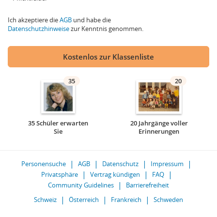
Ich akzeptiere die
AGB
und habe die
Datenschutzhinweise
zur Kenntnis genommen.
Kostenlos zur Klassenliste
35
20
35 Schüler erwarten
20 Jahrgänge voller
Sie
Erinnerungen
Personensuche
AGB
Datenschutz
Impressum
Privatsphäre
Vertrag kündigen
FAQ
Community Guidelines
Barrierefreiheit
Schweiz
Österreich
Frankreich
Schweden